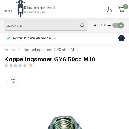
0
MENU
€
Incl. btw
Achteraf betalen mogelijk!
Geen
9.5
Home
/
Koppelingsmoer GY6 50cc M10
Koppelingsmoer GY6 50cc M10
(0)