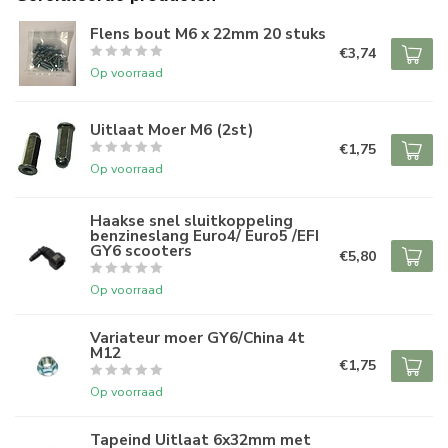
Flens bout M6 x 22mm 20 stuks
€3,74
Op voorraad
Uitlaat Moer M6 (2st)
€1,75
Op voorraad
Haakse snel sluitkoppeling
benzineslang Euro4/ Euro5 /EFI
GY6 scooters
€5,80
Op voorraad
Variateur moer GY6/China 4t
M12
€1,75
Op voorraad
Tapeind Uitlaat 6x32mm met