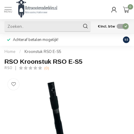
0
MENU
€
Incl. btw
Achteraf betalen mogelijk!
Geen
9.5
Home
/
Kroonstuk RSO E-S5
RSO Kroonstuk RSO E-S5
(0)
RSO