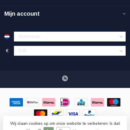
Mijn account
€
Wij slaan cookies op om onze website te verbeteren. Is dat
© Copyright 2026 Retroscooteronderdelen.nl
- Powered by