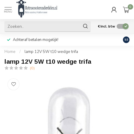
0
MENU
€
Incl. btw
Achteraf betalen mogelijk!
Geen
9.5
Home
/
lamp 12V 5W t10 wedge trifa
lamp 12V 5W t10 wedge trifa
(0)