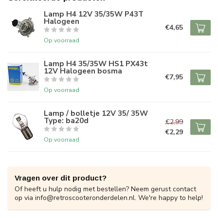
Lamp H4 12V 35/35W P43T
Halogeen
€4,65
Op voorraad
Lamp H4 35/35W HS1 PX43t
12V Halogeen bosma
€7,95
Op voorraad
Lamp / bolletje 12V 35/ 35W
Type: ba20d
€2,99
€2,29
Op voorraad
Vragen over dit product?
Of heeft u hulp nodig met bestellen? Neem gerust contact
op via
info@retroscooteronderdelen.nl
. We're happy to help!