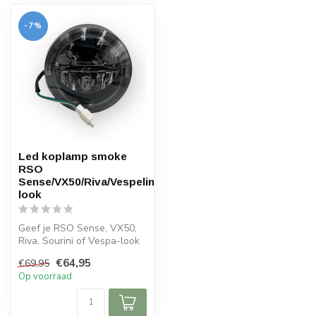
-7%
Led koplamp smoke
RSO
Sense/VX50/Riva/Vespelini/vespa-
look
Geef je RSO Sense, VX50,
Riva, Sourini of Vespa-look
scooter een modern design
€64,95
€69,95
e...
Op voorraad