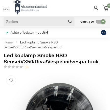
0
MENU
€
Incl. btw
Achteraf betalen mogelijk!
Geen
9.5
Home
/
Led koplamp Smoke RSO
Sense/VX50/Riva/Vespelini/vespa-look
Led koplamp Smoke RSO
Sense/VX50/Riva/Vespelini/vespa-look
(0)