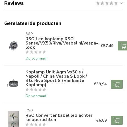
Reviews
Gerelateerde producten
RSO
RSO Led koplamp RSO
Sense/VX50/Riva/Vespelini/vespa-
€57,49
look
Op voorraad
Koplamp Unit Agm Vx50 s /
Napoli / China Vespa S Look /
Btc Riva Sport S (Vierkante
€39,94
Koplamp)
Op voorraad
RSO
RSO Converter kabel led achter
knipperlichten
€6,89