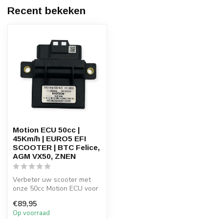
Recent bekeken
Motion ECU 50cc |
45Km/h | EURO5 EFI
SCOOTER | BTC Felice,
AGM VX50, ZNEN
Verbeter uw scooter met
onze 50cc Motion ECU voor
onbegrensde snelheden tot
€89,95
45 k...
Op voorraad