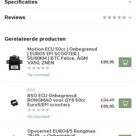
Specificaties
Reviews
Gerelateerde producten
Motion ECU 50cc | Onbegrensd
| EURO5 EFI SCOOTER |
55/60KM | BTC Felice, AGM
€89,95
VX50, ZNEN
Op voorraad
RSO
RSO ECU Onbegrensd
RONGMAO voor GY6 50cc
€94,49
Euro5/EFI scooters
€89,95
Op voorraad
Opvoerset EURO4/5 Rongmao
25/45 -> Onbegrensd