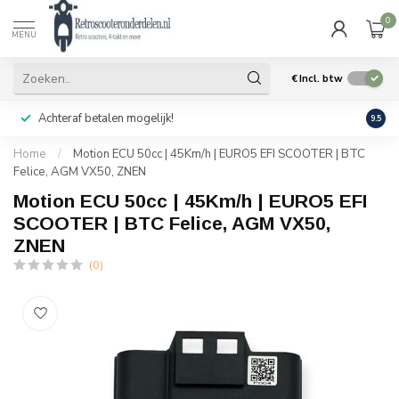
0
MENU
€
Incl. btw
Achteraf betalen mogelijk!
Geen
9.5
Home
/
Motion ECU 50cc | 45Km/h | EURO5 EFI SCOOTER | BTC
Felice, AGM VX50, ZNEN
Motion ECU 50cc | 45Km/h | EURO5 EFI
SCOOTER | BTC Felice, AGM VX50,
ZNEN
(0)