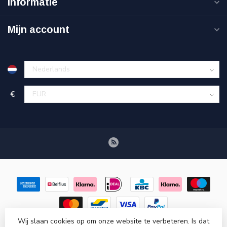
Informatie
Mijn account
€
Wij slaan cookies op om onze website te verbeteren. Is dat
© Copyright 2026 Retroscooteronderdelen.nl
- Powered by