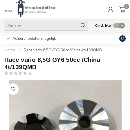
0
MENU
€
Incl. btw
Achteraf betalen mogelijk!
Geen
9.5
Home
/
Race vario 8,5G GY6 50cc /China 4t/139QMB
Race vario 8,5G GY6 50cc /China
4t/139QMB
(0)