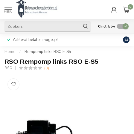
0
MENU
€
Incl. btw
Achteraf betalen mogelijk!
Geen
9.5
Home
/
Rempomp links RSO E-S5
RSO Rempomp links RSO E-S5
(0)
RSO