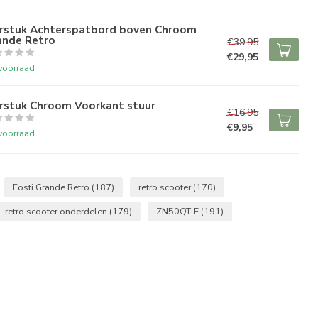
erstuk Achterspatbord boven Chroom
ande Retro
€39,95
€29,95
voorraad
erstuk Chroom Voorkant stuur
€16,95
€9,95
voorraad
Fosti Grande Retro
(187)
retro scooter
(170)
retro scooter onderdelen
(179)
ZN50QT-E
(191)