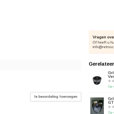
Vragen ove
Of heeft u h
info@retrosc
Gerelatee
Gr
Ve
Op 
Je beoordeling toevoegen
Gr
GT
Op 