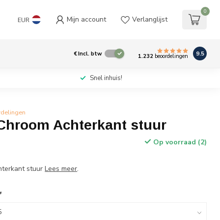
0
Mijn account
Verlanglijst
EUR
9.5
€
Incl. btw
1.232
beoordelingen
Snel inhuis!
rdelingen
 Chroom Achterkant stuur
Op voorraad (2)
hterkant stuur
Lees meer
.
*