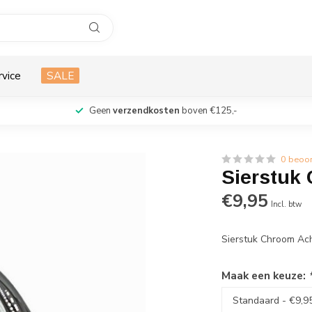
rvice
SALE
Geen
verzendkosten
boven €125,-
0 beoo
Sierstuk
€9,95
Incl. btw
Sierstuk Chroom Ac
Maak een keuze: