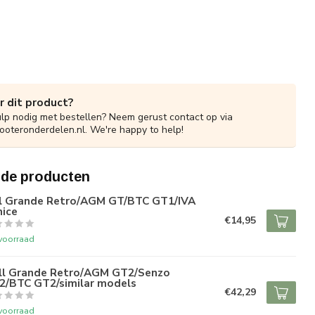
r dit product?
ulp nodig met bestellen? Neem gerust contact op via
ooteronderdelen.nl
. We're happy to help!
rde producten
il Grande Retro/AGM GT/BTC GT1/IVA
nice
€14,95
voorraad
ill Grande Retro/AGM GT2/Senzo
2/BTC GT2/similar models
€42,29
voorraad