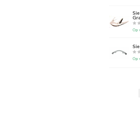
Si
Gr
Op 
Si
Op 