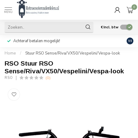
0
MENU
€
Incl. btw
Achteraf betalen mogelijk!
Geen
9.5
Home
/
Stuur RSO Sense/Riva/VX50/Vespelini/Vespa-look
RSO Stuur RSO
Sense/Riva/VX50/Vespelini/Vespa-look
(0)
RSO