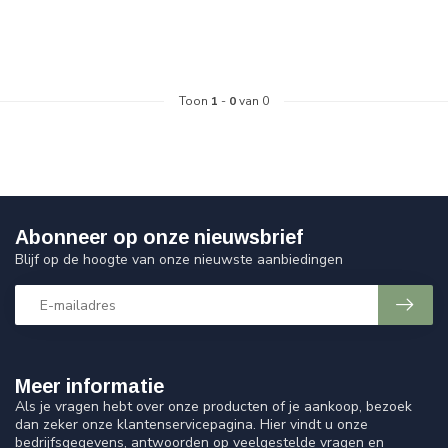
Toon
1
-
0
van 0
Abonneer op onze nieuwsbrief
Blijf op de hoogte van onze nieuwste aanbiedingen
Meer informatie
Als je vragen hebt over onze producten of je aankoop, bezoek
dan zeker onze klantenservicepagina. Hier vindt u onze
bedrijfsgegevens, antwoorden op veelgestelde vragen en