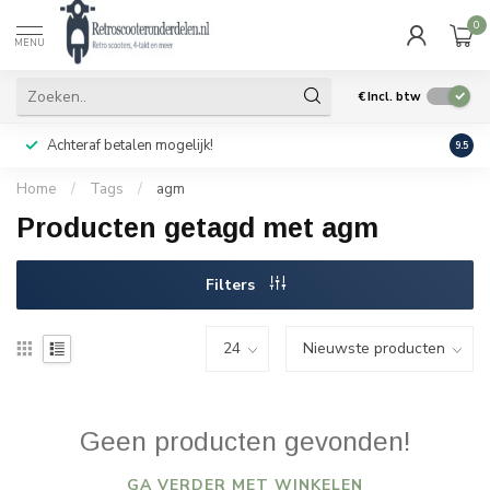
0
MENU
€
Incl. btw
Achteraf betalen mogelijk!
Geen
9.5
Home
/
Tags
/
agm
Producten getagd met agm
Filters
Geen producten gevonden!
GA VERDER MET WINKELEN