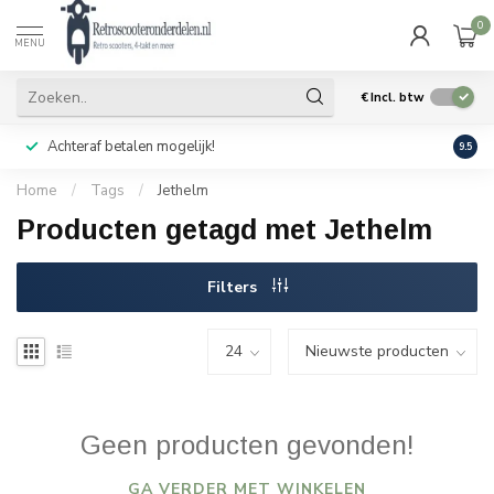
0
MENU
€
Incl. btw
Achteraf betalen mogelijk!
Geen
9.5
Home
/
Tags
/
Jethelm
Producten getagd met Jethelm
Filters
Geen producten gevonden!
GA VERDER MET WINKELEN