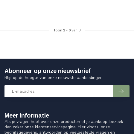
Toon
1
-
0
van 0
Abonneer op onze nieuwsbrief
Blijf op de hoogte van onze nieuwste aanbiedingen
Meer informatie
Als je vragen hebt over onze producten of je aankoop, bezoek
dan zeker onze klantenservicepagina. Hier vindt u onze
bedrijfsgegevens, antwoorden op veelgestelde vragen en