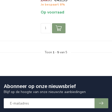
€49,95
Je bespaart 8%
Op voorraad
Toon
1
-
5
van 5
Abonneer op onze nieuwsbrief
Blijf op de hoogte van onze nieuwste aanbiedingen