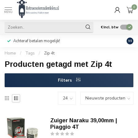
0
MENU
€
Incl. btw
Achteraf betalen mogelijk!
Geen
9.5
Home
/
Tags
/
Zip 4t
Producten getagd met Zip 4t
Filters
Zuiger Naraku 39,00mm |
Piaggio 4T