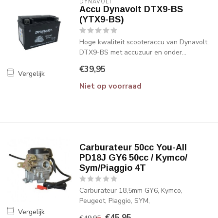
DYNAVOLT
Accu Dynavolt DTX9-BS
(YTX9-BS)
Hoge kwaliteit scooteraccu van Dynavolt,
DTX9-BS met accuzuur en onder...
€39,95
Vergelijk
Niet op voorraad
Carburateur 50cc You-All
PD18J GY6 50cc / Kymco/
Sym/Piaggio 4T
Carburateur 18,5mm GY6, Kymco,
Peugeot, Piaggio, SYM,
Vergelijk
€45,95