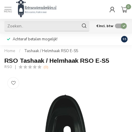
0
MENU
€
Incl. btw
Achteraf betalen mogelijk!
Geen
9.5
Home
/
Tashaak / Helmhaak RSO E-S5
RSO Tashaak / Helmhaak RSO E-S5
(0)
RSO