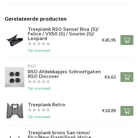
Gerelateerde producten
Treeplank RSO Sense/ Riva (S)/
Felice / VX50 (S) / Sourini (S)/
Leopard
€45,95
Op voorraad
RSO
RSO Afdekkapjes Schroefgaten
RSO Discover
€4,62
Op voorraad
Treeplank Retro
€18,89
Op voorraad
Treeplank brons San remo/
Pico/New Flash/Snail /dolce