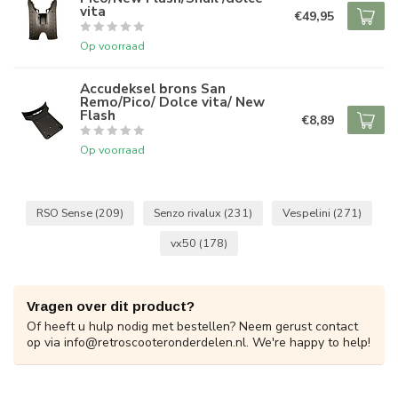
vita
€49,95
Op voorraad
Accudeksel brons San
Remo/Pico/ Dolce vita/ New
Flash
€8,89
Op voorraad
RSO Sense
(209)
Senzo rivalux
(231)
Vespelini
(271)
vx50
(178)
Vragen over dit product?
Of heeft u hulp nodig met bestellen? Neem gerust contact
op via
info@retroscooteronderdelen.nl
. We're happy to help!