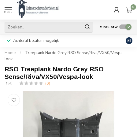
0
MENU
€
Incl. btw
Achteraf betalen mogelijk!
Geen
9.5
Home
/
Treeplank Nardo Grey RSO Sense/Riva/VX50/Vespa-
look
RSO Treeplank Nardo Grey RSO
Sense/Riva/VX50/Vespa-look
(0)
RSO