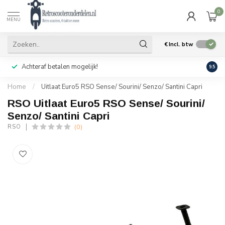
0
MENU
€
Incl. btw
Achteraf betalen mogelijk!
Geen
9.5
Home
/
Uitlaat Euro5 RSO Sense/ Sourini/ Senzo/ Santini Capri
RSO Uitlaat Euro5 RSO Sense/ Sourini/
Senzo/ Santini Capri
(0)
RSO