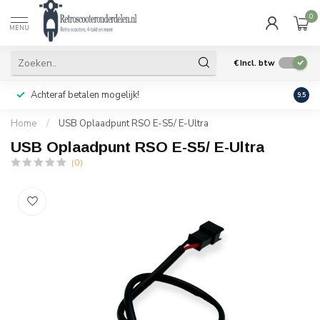
0
MENU
€
Incl. btw
Achteraf betalen mogelijk!
Geen
9.5
Home
/
USB Oplaadpunt RSO E-S5/ E-Ultra
USB Oplaadpunt RSO E-S5/ E-Ultra
(0)