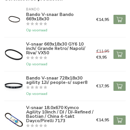
BANDO
Bando V-snaar Bando
669x18x30
€14,95
Op voorraad
V-snaar 669x18x30 GY6 10
inch/ Grande Retro/ Napoli/
€11,95
Riva/ VX50
€9,95
Op voorraad
Bando V-snaar 728x18x30
agility 12i/ people-s/ super8
€17,95
Op voorraad
V-snaar 18.0x670 Kymco
Agility 10inch / DJ / DJ-Refined /
Baotian / China 4-takt
€14,95
Dayco/Pirelli 7173