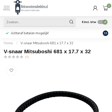
0
MENU
€
Incl. btw
Achteraf betalen mogelijk!
Geen
9.5
Home
/
V-snaar Mitsuboshi 681 x 17.7 x 32
V-snaar Mitsuboshi 681 x 17.7 x 32
(0)