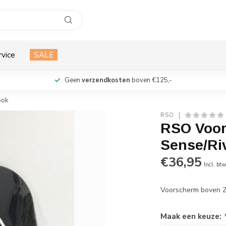
rvice
SALE
Geen
verzendkosten
boven €125,-
ook
RSO
RSO Voor
Sense/Ri
€36,95
Incl. bt
Voorscherm boven 
Maak een keuze: