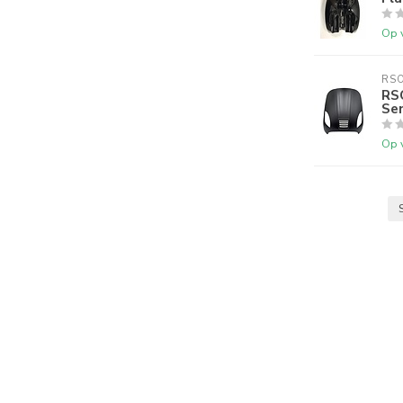
Op 
RS
RS
Se
Op 