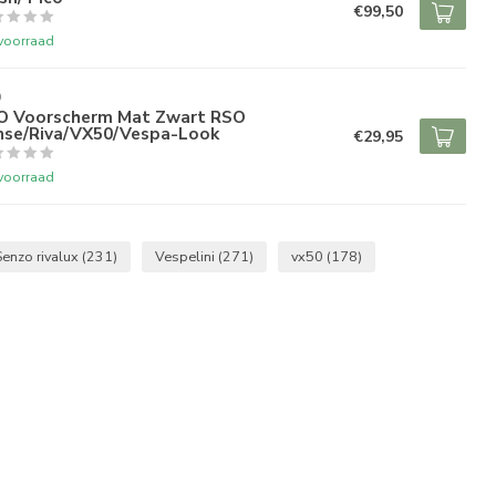
€99,50
voorraad
O
O Voorscherm Mat Zwart RSO
nse/Riva/VX50/Vespa-Look
€29,95
voorraad
Senzo rivalux
(231)
Vespelini
(271)
vx50
(178)