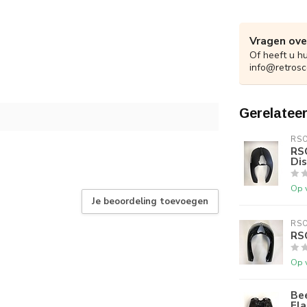
Vragen ove
Of heeft u h
info@retrosc
Gerelatee
RS
RS
Di
Op 
Je beoordeling toevoegen
RS
RS
Op 
Be
Fla