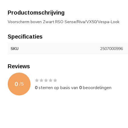
Productomschrijving
Voorscherm boven Zwart RSO Sense/Riva/VX50/Vespa-Look
Specificaties
SKU
2507000996
Reviews
0
/
5
0
sterren op basis van
0
beoordelingen