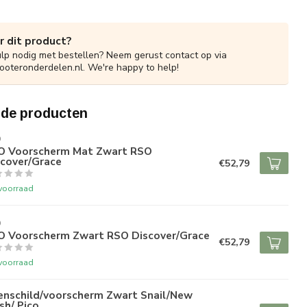
r dit product?
ulp nodig met bestellen? Neem gerust contact op via
ooteronderdelen.nl
. We're happy to help!
rde producten
O
O Voorscherm Mat Zwart RSO
scover/Grace
€52,79
voorraad
O
O Voorscherm Zwart RSO Discover/Grace
€52,79
voorraad
enschild/voorscherm Zwart Snail/New
sh/ Pico