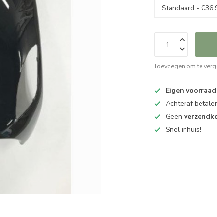
Toevoegen om te verge
Eigen voorraad
Achteraf betalen
Geen
verzendk
Snel inhuis!