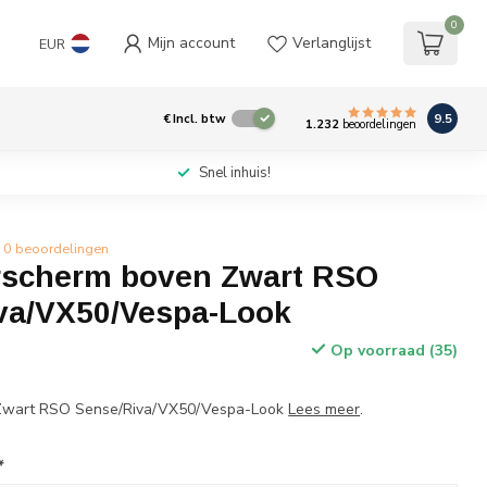
0
Mijn account
Verlanglijst
EUR
9.5
€
Incl. btw
1.232
beoordelingen
Snel inhuis!
0 beoordelingen
scherm boven Zwart RSO
va/VX50/Vespa-Look
Op voorraad (35)
w
Zwart RSO Sense/Riva/VX50/Vespa-Look
Lees meer
.
*