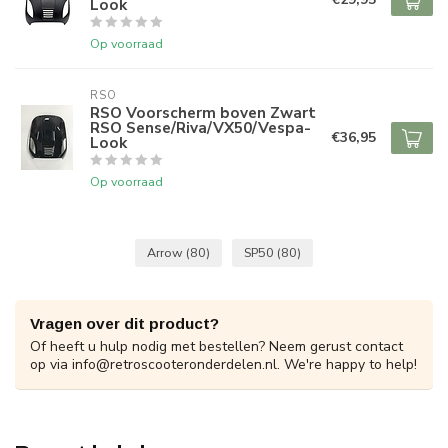
Look
Op voorraad
RSO
RSO Voorscherm boven Zwart
RSO Sense/Riva/VX50/Vespa-
€36,95
Look
Op voorraad
Arrow
(80)
SP50
(80)
Vragen over dit product?
Of heeft u hulp nodig met bestellen? Neem gerust contact
op via
info@retroscooteronderdelen.nl
. We're happy to help!