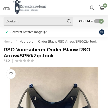
0
MENU
€
Incl. btw
Achteraf betalen mogelijk!
Geen
9.5
Home
/
Voorscherm Onder Blauw RSO Arrow/SP50/Zip-look
RSO Voorscherm Onder Blauw RSO
Arrow/SP50/Zip-look
(0)
RSO