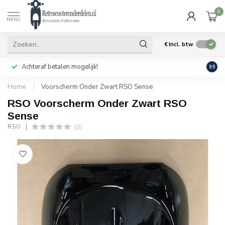
0
MENU
€
Incl. btw
Achteraf betalen mogelijk!
Geen
9.5
Home
/
Voorscherm Onder Zwart RSO Sense
RSO Voorscherm Onder Zwart RSO
Sense
(0)
RSO