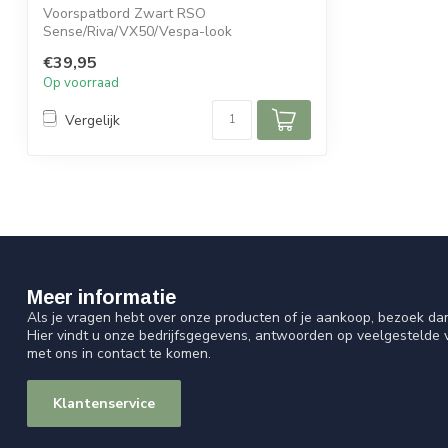
Voorspatbord Zwart RSO
Sense/Riva/VX50/Vespa-look
€39,95
Op voorraad
Vergelijk
Meer informatie
Als je vragen hebt over onze producten of je aankoop, bezoek da
Hier vindt u onze bedrijfsgegevens, antwoorden op veelgestelde
met ons in contact te komen.
Klantenservice