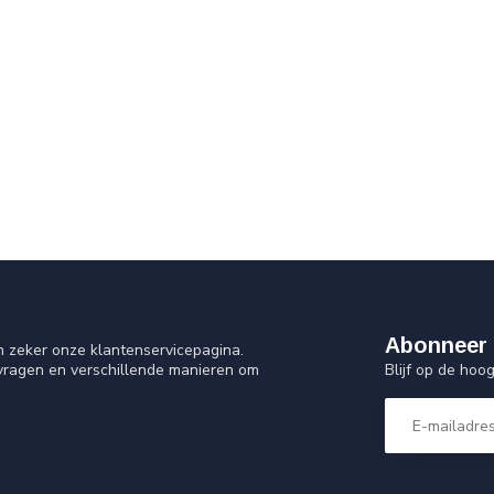
Abonneer 
n zeker onze klantenservicepagina.
Blijf op de ho
 vragen en verschillende manieren om