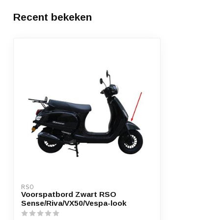
Recent bekeken
RSO
Voorspatbord Zwart RSO
Sense/Riva/VX50/Vespa-look