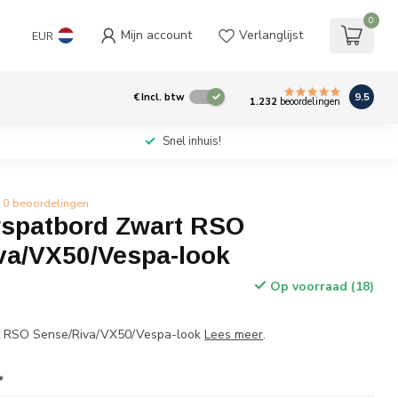
0
Mijn account
Verlanglijst
EUR
9.5
€
Incl. btw
1.232
beoordelingen
Snel inhuis!
0 beoordelingen
spatbord Zwart RSO
va/VX50/Vespa-look
Op voorraad (18)
w
t RSO Sense/Riva/VX50/Vespa-look
Lees meer
.
*