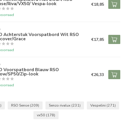
nse/Riva/VX50/ Vespa-look
€18,85
voorraad
O
O Achterstuk Voorspatbord Wit RSO
scover/Grace
€17,85
voorraad
O
O Voorspatbord Blauw RSO
row/SP50/Zip-look
€26,33
voorraad
)
RSO Sense
(209)
Senzo rivalux
(231)
Vespelini
(271)
vx50
(178)