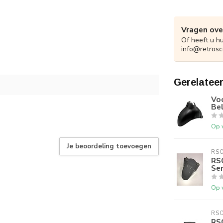
Vragen ove
Of heeft u h
info@retrosc
Gerelatee
Vo
Bel
Op 
Je beoordeling toevoegen
RS
RS
Se
Op 
RS
RS