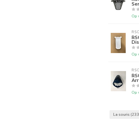
Se
Op 
RS
RS
Di
Op 
RS
RS
Ar
Op 
La souris
(233