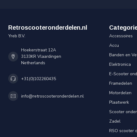
Retroscooteronderdelen.nl
Categori
Yreb B.V.
Accessoires
Accu
Hoekerstraat 12A
Banden en Ve
3133KR Vlaardingen
Netherlands
Elektronica
E-Scooter on
+31(0)102260435
Framedelen
Motordelen
info@retroscooteronderdelen.nl
Plaatwerk
Scooter onde
Zadel
RSO scooter 