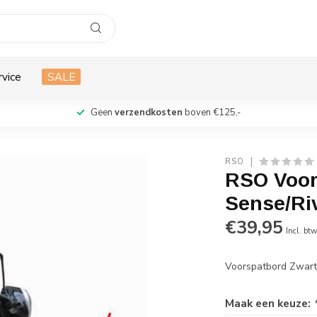
rvice
SALE
Geen
verzendkosten
boven €125,-
RSO
RSO Voor
Sense/Ri
€39,95
Incl. bt
Voorspatbord Zwar
Maak een keuze: