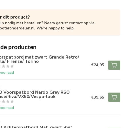
r dit product?
ulp nodig met bestellen? Neem gerust contact op via
ooteronderdelen.nl
. We're happy to help!
rde producten
orspatbord mat zwart Grande Retro/
la/ Firenze/ Torino
€24,95
voorraad
O
O Voorspatbord Nardo Grey RSO
nse/Riva/VX50/Vespa-look
€39,65
voorraad
O
O Achterspatbord Mat Zwart RSO