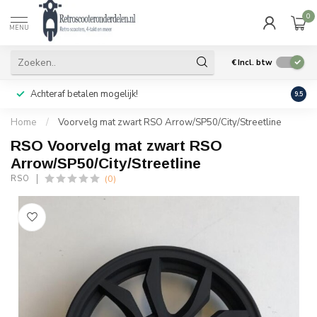
0
MENU
€
Incl. btw
Achteraf betalen mogelijk!
Geen
9.5
Home
/
Voorvelg mat zwart RSO Arrow/SP50/City/Streetline
RSO Voorvelg mat zwart RSO
Arrow/SP50/City/Streetline
(0)
RSO