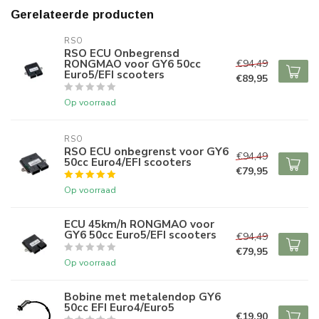
Gerelateerde producten
RSO
RSO ECU Onbegrensd
RONGMAO voor GY6 50cc
€94,49
Euro5/EFI scooters
€89,95
Op voorraad
RSO
RSO ECU onbegrenst voor GY6
€94,49
50cc Euro4/EFI scooters
€79,95
Op voorraad
ECU 45km/h RONGMAO voor
GY6 50cc Euro5/EFI scooters
€94,49
€79,95
Op voorraad
Bobine met metalendop GY6
50cc EFI Euro4/Euro5
€19,90