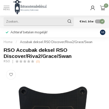
0
MENU
€
Incl. btw
Achteraf betalen mogelijk!
Geen
9.5
Home
/
Accubak deksel RSO Discover/Riva2/Grace/Swan
RSO Accubak deksel RSO
Discover/Riva2/Grace/Swan
(0)
RSO