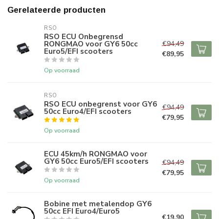
Gerelateerde producten
RSO
RSO ECU Onbegrensd
RONGMAO voor GY6 50cc
€94,49
Euro5/EFI scooters
€89,95
Op voorraad
RSO
RSO ECU onbegrenst voor GY6
€94,49
50cc Euro4/EFI scooters
€79,95
Op voorraad
ECU 45km/h RONGMAO voor
GY6 50cc Euro5/EFI scooters
€94,49
€79,95
Op voorraad
Bobine met metalendop GY6
50cc EFI Euro4/Euro5
€19,90