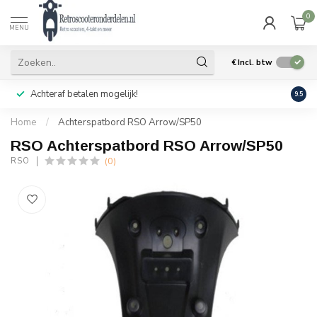
0
MENU
€
Incl. btw
Achteraf betalen mogelijk!
Geen
9.5
Home
/
Achterspatbord RSO Arrow/SP50
RSO Achterspatbord RSO Arrow/SP50
(0)
RSO