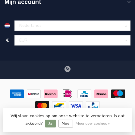
Mijn account
€
Wij slaan cookies op om onze website te verbeteren. Is dat
© Copyright 2026 Retroscooteronderdelen.nl
- Powered by
akkoord?
Ja
Nee
Lightspeed
-
Lightspeed design
by
Dyvelopment
Meer over cookies »