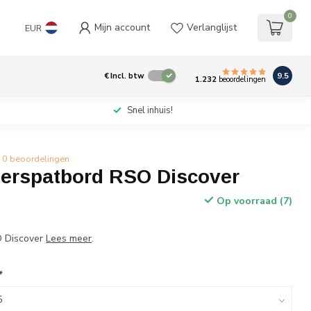
0
Mijn account
Verlanglijst
EUR
9.5
€
Incl. btw
1.232
beoordelingen
Snel inhuis!
0 beoordelingen
erspatbord RSO Discover
Op voorraad (7)
O Discover
Lees meer
.
*