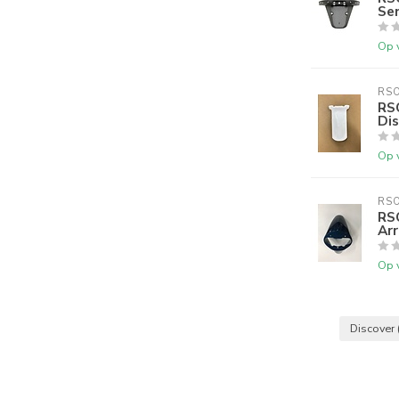
Se
Op 
RS
RS
Di
Op 
RS
RS
Ar
Op 
Discover