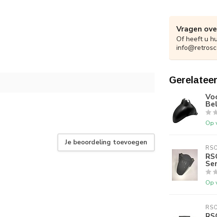
Vragen ove
Of heeft u h
info@retrosc
Gerelatee
Vo
Bel
Op 
Je beoordeling toevoegen
RS
RS
Se
Op 
RS
RS