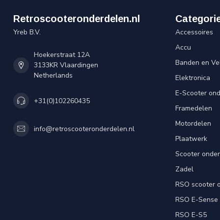
Retroscooteronderdelen.nl
Categori
Yreb B.V.
Accessoires
Accu
Hoekerstraat 12A
Banden en Ve
3133KR Vlaardingen
Netherlands
Elektronica
E-Scooter on
+31(0)102260435
Framedelen
Motordelen
info@retroscooteronderdelen.nl
Plaatwerk
Scooter onde
Zadel
RSO scooter 
RSO E-Sense
RSO E-S5