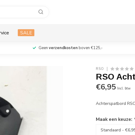
rvice
SALE
Geen
verzendkosten
boven €125,-
RSO
RSO Acht
€6,95
Incl. btw
Achterspatbord RS
Maak een keuze: