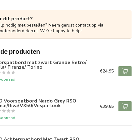
r dit product?
ulp nodig met bestellen? Neem gerust contact op via
ooteronderdelen.nl
. We're happy to help!
rde producten
orspatbord mat zwart Grande Retro/
la/ Firenze/ Torino
€24,95
voorraad
O
O Voorspatbord Nardo Grey RSO
nse/Riva/VX50/Vespa-look
€39,65
voorraad
O
O Achterspatbord Mat Zwart RSO