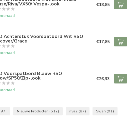
nse/Riva/VX50/ Vespa-look
€18,85
voorraad
O
O Achterstuk Voorspatbord Wit RSO
scover/Grace
€17,85
voorraad
O
O Voorspatbord Blauw RSO
row/SP50/Zip-look
€26,33
voorraad
(97)
Nieuwe Producten
(512)
riva2
(87)
Swan
(91)