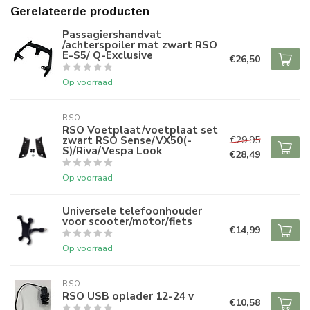
Gerelateerde producten
Passagiershandvat
/achterspoiler mat zwart RSO
E-S5/ Q-Exclusive
€26,50
Op voorraad
RSO
RSO Voetplaat/voetplaat set
zwart RSO Sense/VX50(-
€29,95
S)/Riva/Vespa Look
€28,49
Op voorraad
Universele telefoonhouder
voor scooter/motor/fiets
€14,99
Op voorraad
RSO
RSO USB oplader 12-24 v
€10,58