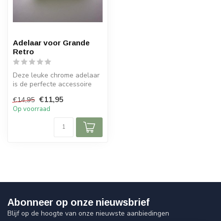
Adelaar voor Grande
Retro
Deze leuke chrome adelaar
is de perfecte accessoire
voor op het voorspatbord
€11,95
€14,95
van...
Op voorraad
Abonneer op onze nieuwsbrief
Blijf op de hoogte van onze nieuwste aanbiedingen