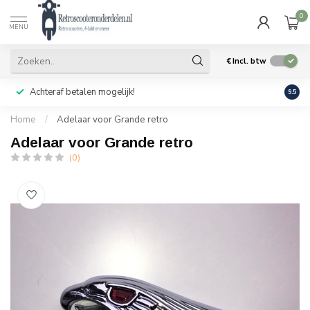
0
MENU
€
Incl. btw
Achteraf betalen mogelijk!
Geen
9.5
Home
/
Adelaar voor Grande retro
Adelaar voor Grande retro
(0)