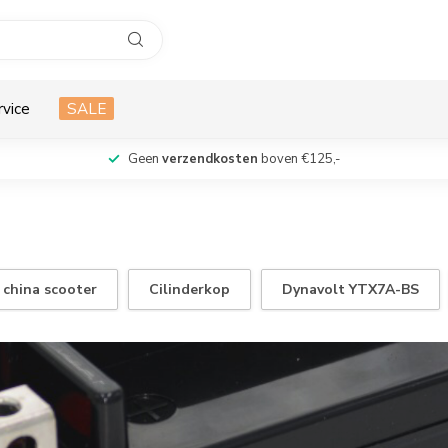
rvice
SALE
Geen
verzendkosten
boven €125,-
china scooter
Cilinderkop
Dynavolt YTX7A-BS