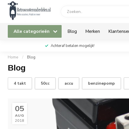
Alle categorieën
Blog
Merken
Klantense
Achteraf betalen mogelijk!
Home
/
Blog
Blog
4 takt
50cc
accu
benzinepomp
05
AUG
2018