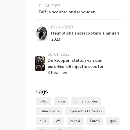
21-04-2023
Zelf je scooter onderhouden
07-01-2023
Helmplicht snorscooters 1 januari
2023
09-01-2022
De kleppen stellen van een
euro4/euro5 injectie scooter
3 Reacties
Tags
50cc
accu
china scooter
Cilinderkop
Dynavolt YTX7A-BS
e10
e5
euro4
Euro5
gy6