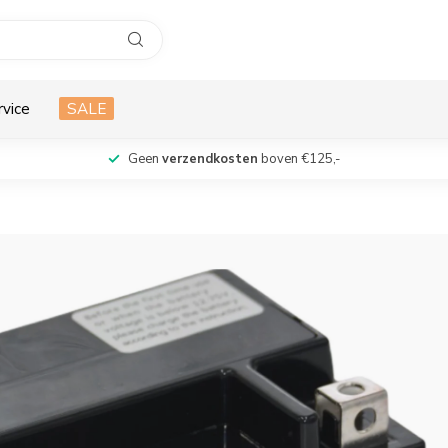
rvice
SALE
Geen
verzendkosten
boven €125,-