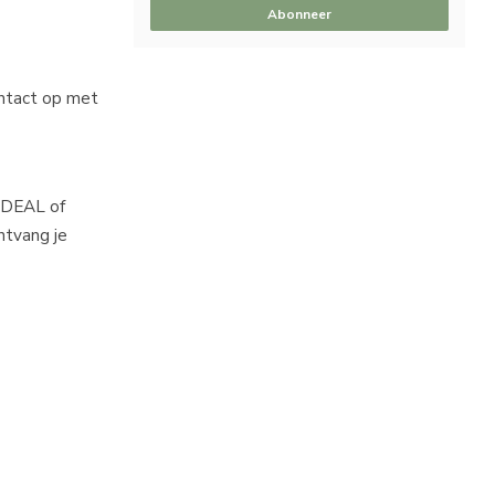
Abonneer
ontact op met
 iDEAL of
ntvang je