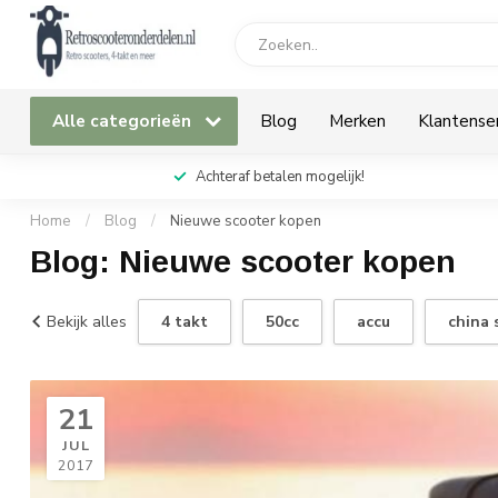
Alle categorieën
Blog
Merken
Klantense
Achteraf betalen mogelijk!
Home
/
Blog
/
Nieuwe scooter kopen
Blog: Nieuwe scooter kopen
Bekijk alles
4 takt
50cc
accu
china 
21
JUL
2017