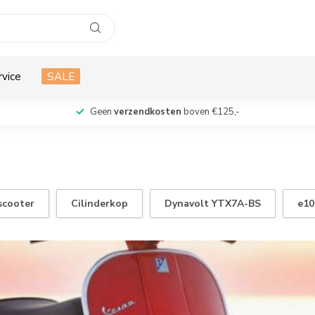
rvice
SALE
Geen
verzendkosten
boven €125,-
scooter
Cilinderkop
Dynavolt YTX7A-BS
e10