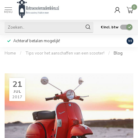
0
MENU
€
Incl. btw
Achteraf betalen mogelijk!
Geen
9.5
Home
/
Tips voor het aanschaffen van een scooter!
/
Blog
21
JUL
2017