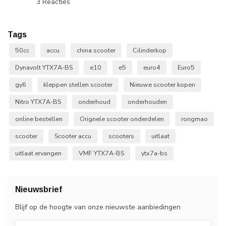
3 Reacties
Tags
50cc
accu
china scooter
Cilinderkop
Dynavolt YTX7A-BS
e10
e5
euro4
Euro5
gy6
kleppen stellen scooter
Nieuwe scooter kopen
Nitro YTX7A-BS
onderhoud
onderhouden
online bestellen
Orignele scooter onderdelen
rongmao
scooter
Scooter accu
scooters
uitlaat
uitlaat ervangen
VMF YTX7A-BS
ytx7a-bs
Nieuwsbrief
Blijf op de hoogte van onze nieuwste aanbiedingen