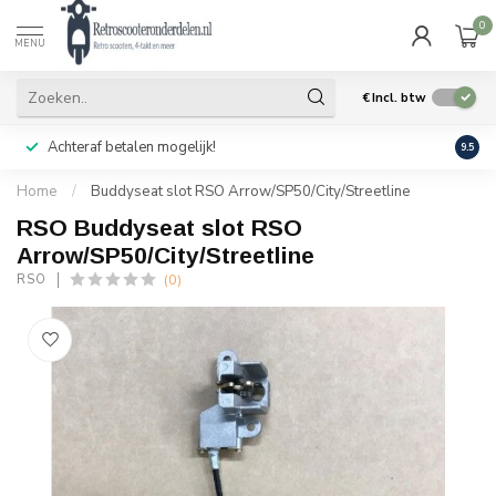
0
MENU
€
Incl. btw
Achteraf betalen mogelijk!
Geen
9.5
Home
/
Buddyseat slot RSO Arrow/SP50/City/Streetline
RSO Buddyseat slot RSO
Arrow/SP50/City/Streetline
(0)
RSO