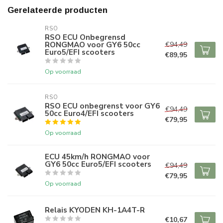
Gerelateerde producten
RSO
RSO ECU Onbegrensd
RONGMAO voor GY6 50cc
€94,49
Euro5/EFI scooters
€89,95
Op voorraad
RSO
RSO ECU onbegrenst voor GY6
€94,49
50cc Euro4/EFI scooters
€79,95
Op voorraad
ECU 45km/h RONGMAO voor
GY6 50cc Euro5/EFI scooters
€94,49
€79,95
Op voorraad
Relais KYODEN KH-1A4T-R
€10,67