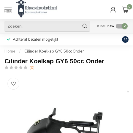
0
MENU
€
Incl. btw
Achteraf betalen mogelijk!
Geen
9.5
Home
/
Cilinder Koelkap GY6 50cc Onder
Cilinder Koelkap GY6 50cc Onder
(0)