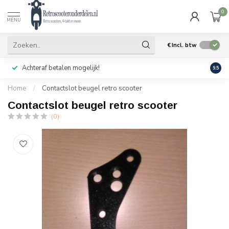
0
MENU
€
Incl. btw
Achteraf betalen mogelijk!
Geen
9.5
Home
/
Contactslot beugel retro scooter
Contactslot beugel retro scooter
(0)