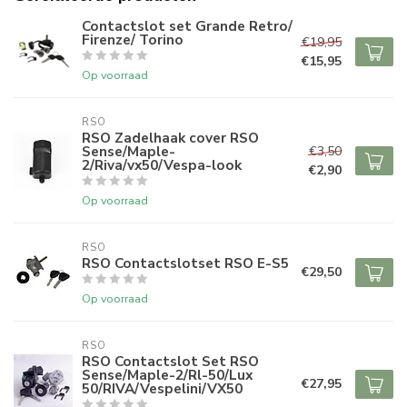
Contactslot set Grande Retro/
Firenze/ Torino
€19,95
€15,95
Op voorraad
RSO
RSO Zadelhaak cover RSO
Sense/Maple-
€3,50
2/Riva/vx50/Vespa-look
€2,90
Op voorraad
RSO
RSO Contactslotset RSO E-S5
€29,50
Op voorraad
RSO
RSO Contactslot Set RSO
Sense/Maple-2/Rl-50/Lux
€27,95
50/RIVA/Vespelini/VX50