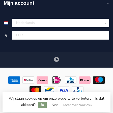
Mijn account
€
Wij slaan cookies op om onze website te verbeteren. Is dat
© Copyright 2026 Retroscooteronderdelen.nl
- Powered by
akkoord?
Ja
Nee
Lightspeed
-
Lightspeed design
by
Dyvelopment
Meer over cookies »