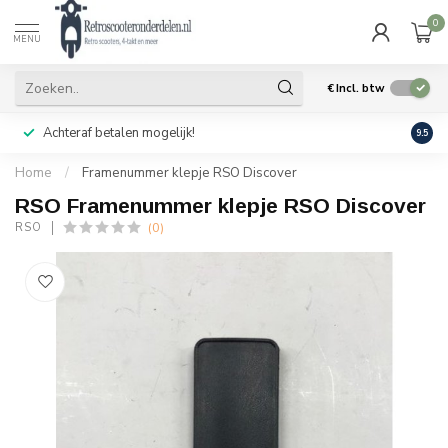
0
MENU
€
Incl. btw
Achteraf betalen mogelijk!
Geen
9.5
Home
/
Framenummer klepje RSO Discover
RSO Framenummer klepje RSO Discover
(0)
RSO