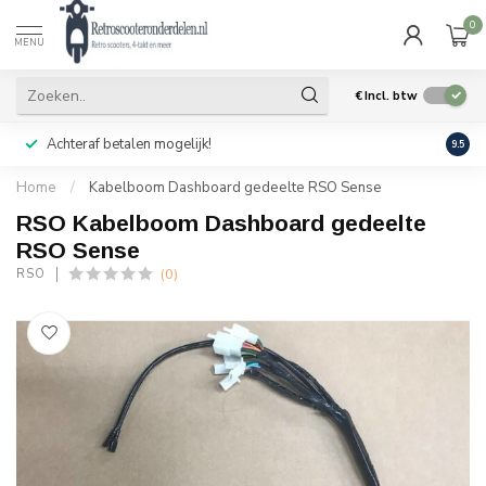
0
MENU
€
Incl. btw
Achteraf betalen mogelijk!
Geen
9.5
Home
/
Kabelboom Dashboard gedeelte RSO Sense
RSO Kabelboom Dashboard gedeelte
RSO Sense
(0)
RSO