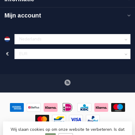
Mijn account
€
Wij slaan cookies op om onze website te verbeteren. Is dat
© Copyright 2026 Retroscooteronderdelen.nl
- Powered by