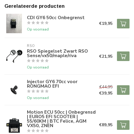
Gerelateerde producten
CDI GY6 50cc Onbegrenst
€19,95
Op voorraad
RSO
RSO Spiegelset Zwart RSO
Sense/vx50/maple/riva
€21,95
Op voorraad
Injector GY6 70cc voor
RONGMAO EFI
€44,95
€39,95
Op voorraad
Motion ECU 50cc | Onbegrensd
| EURO5 EFI SCOOTER |
55/60KM | BTC Felice, AGM
€89,95
VX50, ZNEN