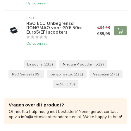
Op voorraad
RSO
RSO ECU Onbegrensd
RONGMAO voor GY6 50cc
€94,49
Euro5/EFI scooters
€89,95
Op voorraad
La souris
(233)
Nieuwe Producten
(512)
RSO Sense
(209)
Senzo rivalux
(231)
Vespelini
(271)
vx50
(178)
Vragen over dit product?
Of heeft u hulp nodig met bestellen? Neem gerust contact
op via
info@retroscooteronderdelen.nl
. We're happy to help!