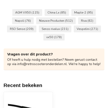
AGM VX50
(115)
China Lx
(85)
Maple-2
(95)
Napoli
(76)
Nieuwe Producten
(512)
Riva
(82)
RSO Sense
(209)
Senzo rivalux
(231)
Vespelini
(271)
vx50
(178)
Vragen over dit product?
Of heeft u hulp nodig met bestellen? Neem gerust contact
op via
info@retroscooteronderdelen.nl
. We're happy to help!
Recent bekeken