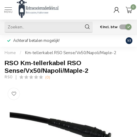
0
MENU
€
Incl. btw
Achteraf betalen mogelijk!
Geen
9.5
Home
/
Km-tellerkabel RSO Sense/Vx50/Napoli/Maple-2
RSO Km-tellerkabel RSO
Sense/Vx50/Napoli/Maple-2
(0)
RSO