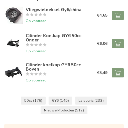
Vliegwieldeksel Gy6/china
€4,65
Op voorraad
Cilinder Koelkap GY6 50cc
Onder
€6,06
Op voorraad
Cilinder koelkap GY6 50cc
Boven
€5,49
Op voorraad
50cc
(176)
GY6
(145)
La souris
(233)
Nieuwe Producten
(512)