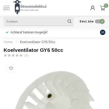
0
MENU
€
Incl. btw
Achteraf betalen mogelijk!
Geen
9.5
Home
/
Koelventilator GY6 50cc
Koelventilator GY6 50cc
(0)