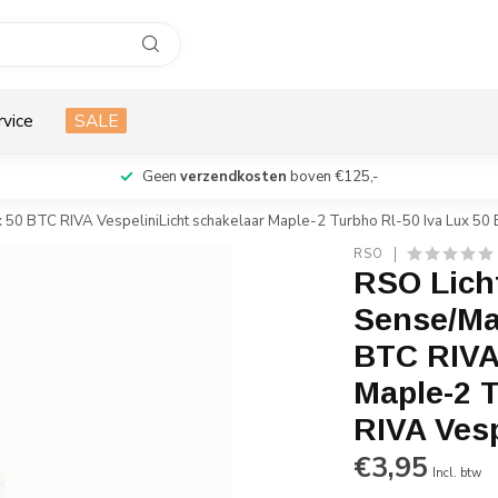
rvice
SALE
Geen
verzendkosten
boven €125,-
x 50 BTC RIVA VespeliniLicht schakelaar Maple-2 Turbho Rl-50 Iva Lux 50
RSO
RSO Lich
Sense/Map
BTC RIVA 
Maple-2 T
RIVA Vesp
€3,95
Incl. btw