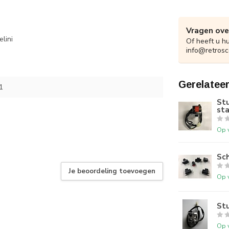
Vragen ove
lini
Of heeft u h
info@retrosc
Gerelatee
1
St
sta
Op 
Sch
Je beoordeling toevoegen
Op 
Stu
Op 