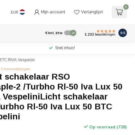
0
Mijn account
Verlanglijst
EUR
9.5
€
Incl. btw
1.232
beoordelingen
Snel inhuis!
 BTC RIVA Vespelini
0 beoordelingen
t schakelaar RSO
le-2 /Turbho Rl-50 Iva Lux 50
VespeliniLicht schakelaar
urbho Rl-50 Iva Lux 50 BTC
elini
Op voorraad (728)