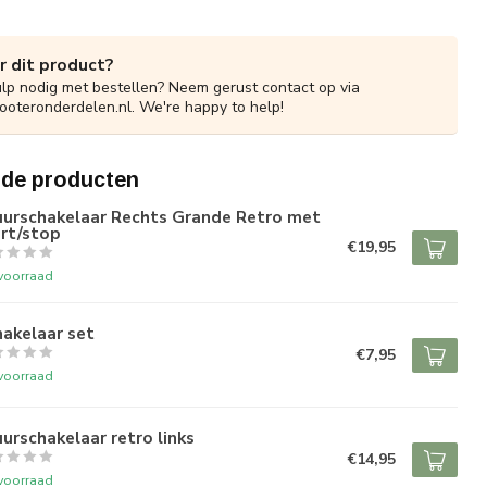
r dit product?
ulp nodig met bestellen? Neem gerust contact op via
ooteronderdelen.nl
. We're happy to help!
rde producten
uurschakelaar Rechts Grande Retro met
rt/stop
€19,95
voorraad
akelaar set
€7,95
voorraad
urschakelaar retro links
€14,95
voorraad