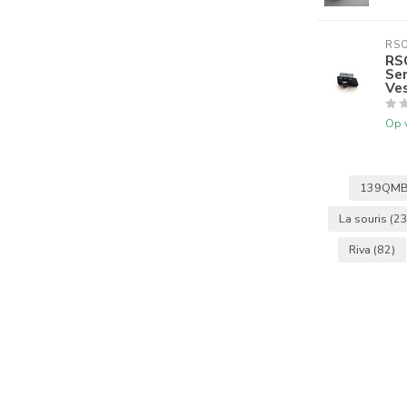
RS
RS
Sen
Ve
Op 
139QM
La souris
(23
Riva
(82)