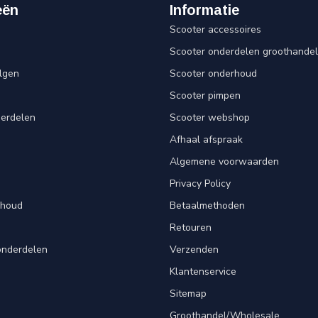
eën
Informatie
Scooter accessoires
Scooter onderdelen groothandel
lgen
Scooter onderhoud
Scooter pimpen
derdelen
Scooter webshop
Afhaal afspraak
Algemene voorwaarden
Privacy Policy
rhoud
Betaalmethoden
Retouren
onderdelen
Verzenden
Klantenservice
Sitemap
Groothandel/Wholesale