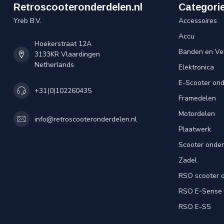
Retroscooteronderdelen.nl
Categori
Yreb B.V.
Accessoires
Accu
Hoekerstraat 12A
Banden en Ve
3133KR Vlaardingen
Netherlands
Elektronica
E-Scooter on
+31(0)102260435
Framedelen
Motordelen
info@retroscooteronderdelen.nl
Plaatwerk
Scooter onde
Zadel
RSO scooter 
RSO E-Sense
RSO E-S5