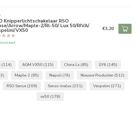
O
O Knipperlichtschakelaar RSO
se/Arrow/Maple-2/Rl-50/ Lux 50/RIVA/
€3,20
spelini/VX50
voorraad
B
(114)
AGM VX50
(115)
China Lx
(85)
GY6
(145)
3)
Maple-2
(95)
Napoli
(76)
Nieuwe Producten
(512)
RSO Sense
(209)
Senzo rivalux
(231)
Vespelini
(271)
vx50
(178)