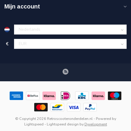
Mijn account
€
© Copyright 2026 Retroscooteronderdelen.nl
- Powered by
Lightspeed
-
Lightspeed design
by
Dyvelopment