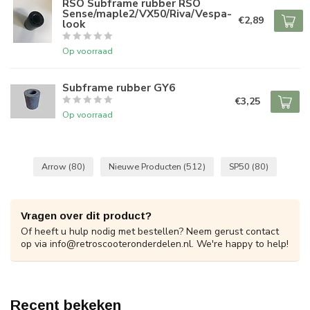
RSO Subframe rubber RSO
Sense/maple2/VX50/Riva/Vespa-
€2,89
look
Op voorraad
Subframe rubber GY6
€3,25
Op voorraad
Arrow
(80)
Nieuwe Producten
(512)
SP50
(80)
Vragen over dit product?
Of heeft u hulp nodig met bestellen? Neem gerust contact
op via
info@retroscooteronderdelen.nl
. We're happy to help!
Recent bekeken