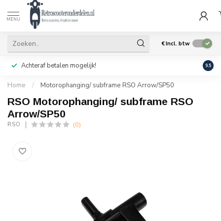
MENU
€
Incl. btw
Achteraf betalen mogelijk!
Geen
9.5
Home
/
Motorophanging/ subframe RSO Arrow/SP50
RSO Motorophanging/ subframe RSO
Arrow/SP50
(0)
RSO