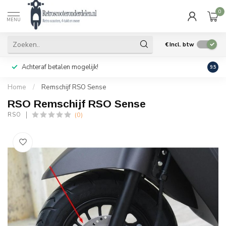
0
MENU
€
Incl. btw
Achteraf betalen mogelijk!
Geen
9.5
Home
/
Remschijf RSO Sense
RSO Remschijf RSO Sense
(0)
RSO