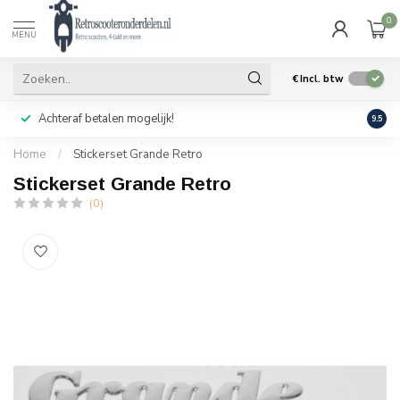
0
MENU
€
Incl. btw
Achteraf betalen mogelijk!
Geen
9.5
Home
/
Stickerset Grande Retro
Stickerset Grande Retro
(0)