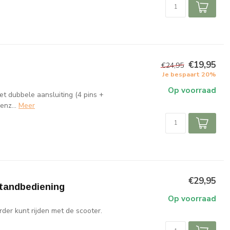
€19,95
€24,95
Je bespaart 20%
Op voorraad
t dubbele aansluiting (4 pins +
enz...
Meer
€29,95
standbediening
Op voorraad
rder kunt rijden met de scooter.