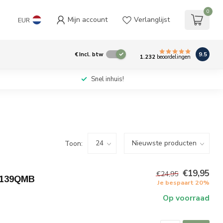
0
Mijn account
Verlanglijst
EUR
9.5
€
Incl. btw
1.232
beoordelingen
Snel inhuis!
Toon:
€19,95
€24,95
a/139QMB
Je bespaart 20%
Op voorraad