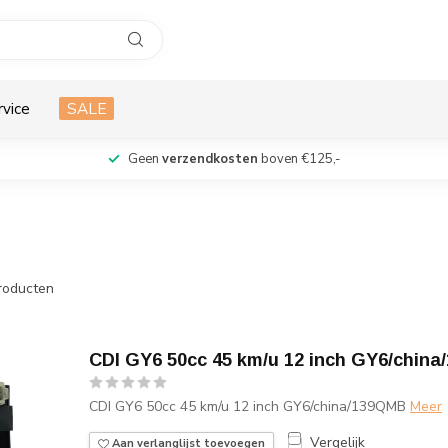
rvice
SALE
Geen
verzendkosten
boven €125,-
roducten
CDI GY6 50cc 45 km/u 12 inch GY6/chin
CDI GY6 50cc 45 km/u 12 inch GY6/china/139QMB
Meer
Vergelijk
Aan verlanglijst toevoegen