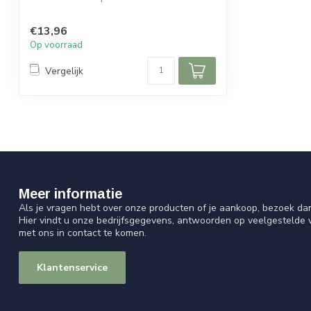
€13,96
Op voorraad
Vergelijk
Meer informatie
Als je vragen hebt over onze producten of je aankoop, bezoek da
Hier vindt u onze bedrijfsgegevens, antwoorden op veelgestelde
met ons in contact te komen.
Klantenservice