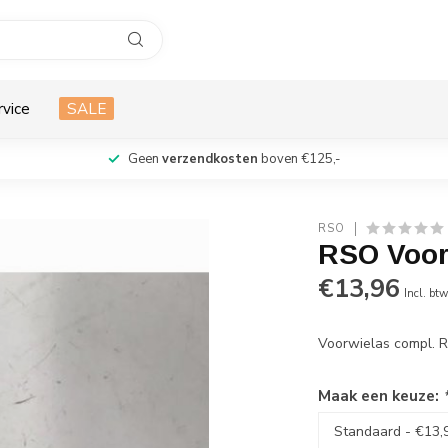
rvice
SALE
Geen
verzendkosten
boven €125,-
RSO
RSO Voor
€13,96
Incl. bt
Voorwielas compl.
Maak een keuze: