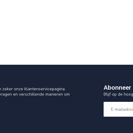
Abonneer 
n zeker onze klantenservicepagina.
Blijf op de ho
 vragen en verschillende manieren om