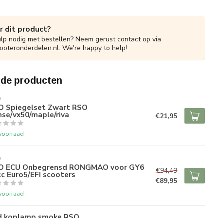
r dit product?
ulp nodig met bestellen? Neem gerust contact op via
ooteronderdelen.nl
. We're happy to help!
rde producten
O
O Spiegelset Zwart RSO
se/vx50/maple/riva
€21,95
voorraad
O
O ECU Onbegrensd RONGMAO voor GY6
€94,49
c Euro5/EFI scooters
€89,95
voorraad
d koplamp smoke RSO