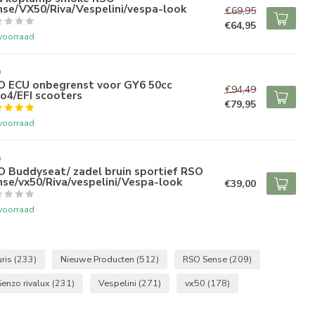
nse/VX50/Riva/Vespelini/vespa-look
€69,95
€64,95
voorraad
O
O ECU onbegrenst voor GY6 50cc
€94,49
o4/EFI scooters
€79,95
voorraad
O
O Buddyseat/ zadel bruin sportief RSO
se/vx50/Riva/vespelini/Vespa-look
€39,00
voorraad
uris
(233)
Nieuwe Producten
(512)
RSO Sense
(209)
Senzo rivalux
(231)
Vespelini
(271)
vx50
(178)