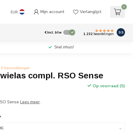
0
Mijn account
Verlanglijst
EUR
9.5
€
Incl. btw
1.232
beoordelingen
Snel inhuis!
0 beoordelingen
wielas compl. RSO Sense
Op voorraad (5)
w
 RSO Sense
Lees meer
.
*