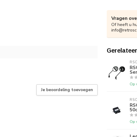
Vragen ove
Of heeft u h
info@retrosc
Gerelatee
RS
RS
Sen
Op 
Je beoordeling toevoegen
RS
RS
50c
Op 
Le