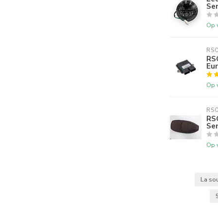
Se
Op 
RS
RS
Eur
Op 
RS
RS
Sen
Op 
La so