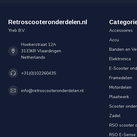
Retroscooteronderdelen.nl
Categori
Yreb B.V.
Accessoires
Accu
Hoekerstraat 12A
Banden en Ve
3133KR Vlaardingen
Netherlands
Elektronica
E-Scooter on
+31(0)102260435
Framedelen
Motordelen
info@retroscooteronderdelen.nl
Plaatwerk
Scooter onde
Zadel
RSO scooter 
RSO E-Sense