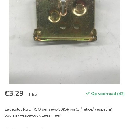
€3,29
Op voorraad (42)
Incl. btw
Zadelslot RSO RSO sense/vx50(S)/riva(S)/Felice/ vespelini/
Sourini /Vespa-look
Lees meer
.