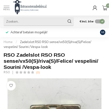
0
MENU
€
Incl. btw
Achteraf betalen mogelijk!
Geen
9.5
Home
/
Zadelslot RSO RSO sense/vx50(S)/riva(S)/Felice/
vespelini/ Sourini /Vespa-look
RSO Zadelslot RSO RSO
sense/vx50(S)/riva(S)/Felice/ vespelini/
Sourini /Vespa-look
(0)
RSO