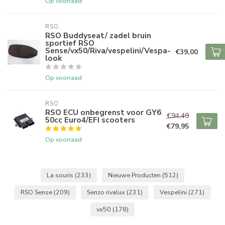
Op voorraad
RSO
RSO Buddyseat/ zadel bruin
sportief RSO
Sense/vx50/Riva/vespelini/Vespa-
€39,00
look
Op voorraad
RSO
RSO ECU onbegrenst voor GY6
€94,49
50cc Euro4/EFI scooters
€79,95
Op voorraad
La souris
(233)
Nieuwe Producten
(512)
RSO Sense
(209)
Senzo rivalux
(231)
Vespelini
(271)
vx50
(178)