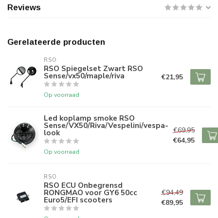
Reviews
Gerelateerde producten
RSO
RSO Spiegelset Zwart RSO
Sense/vx50/maple/riva
€21,95
Op voorraad
Led koplamp smoke RSO
Sense/VX50/Riva/Vespelini/vespa-
€69,95
look
€64,95
Op voorraad
RSO
RSO ECU Onbegrensd
RONGMAO voor GY6 50cc
€94,49
Euro5/EFI scooters
€89,95