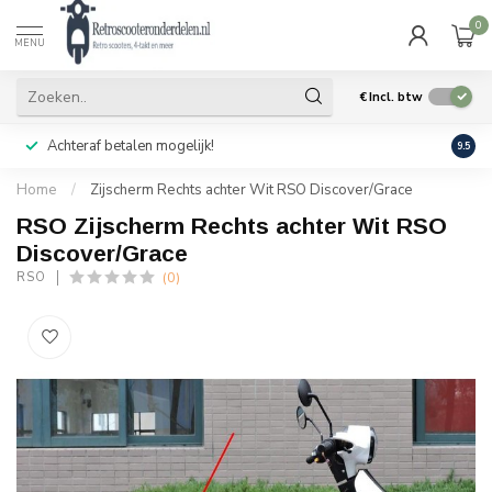
0
MENU
€
Incl. btw
Achteraf betalen mogelijk!
Geen
9.5
Home
/
Zijscherm Rechts achter Wit RSO Discover/Grace
RSO Zijscherm Rechts achter Wit RSO
Discover/Grace
(0)
RSO