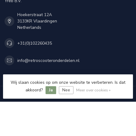
Yreb B.V.
Hoekerstraat 12A
3133KR Vlaardingen
Netherlands
+31(0)102260435
info@retroscooteronderdelen.nl
Categorieën
Wij slaan cookies op om onze website te verbeteren. Is dat
akkoord?
Ja
Nee
Meer over cookies »
Informatie
Mijn account