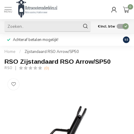
0
MENU
€
Incl. btw
Achteraf betalen mogelijk!
Geen
9.5
Home
/
Zijstandaard RSO Arrow/SP50
RSO Zijstandaard RSO Arrow/SP50
(0)
RSO