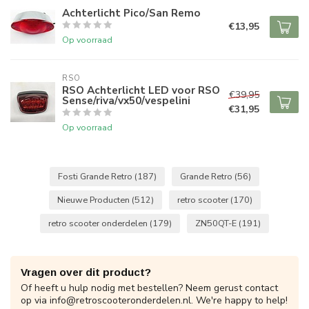
Achterlicht Pico/San Remo
€13,95
Op voorraad
RSO
RSO Achterlicht LED voor RSO
€39,95
Sense/riva/vx50/vespelini
€31,95
Op voorraad
Fosti Grande Retro
(187)
Grande Retro
(56)
Nieuwe Producten
(512)
retro scooter
(170)
retro scooter onderdelen
(179)
ZN50QT-E
(191)
Vragen over dit product?
Of heeft u hulp nodig met bestellen? Neem gerust contact
op via
info@retroscooteronderdelen.nl
. We're happy to help!