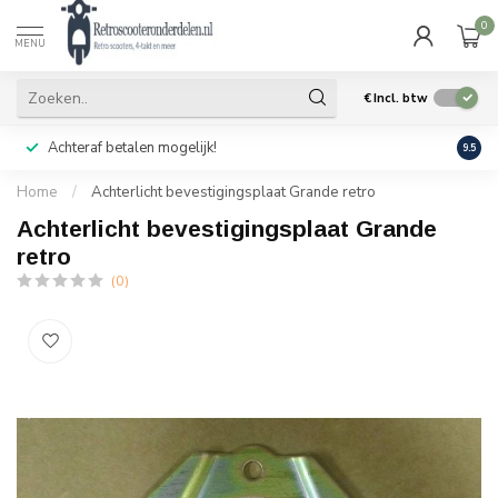
0
MENU
€
Incl. btw
Achteraf betalen mogelijk!
Geen
9.5
Home
/
Achterlicht bevestigingsplaat Grande retro
Achterlicht bevestigingsplaat Grande
retro
(0)