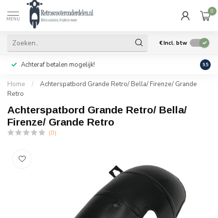
0
MENU
€
Incl. btw
Achteraf betalen mogelijk!
Geen
9.5
Home
/
Achterspatbord Grande Retro/ Bella/ Firenze/ Grande
Retro
Achterspatbord Grande Retro/ Bella/
Firenze/ Grande Retro
(0)