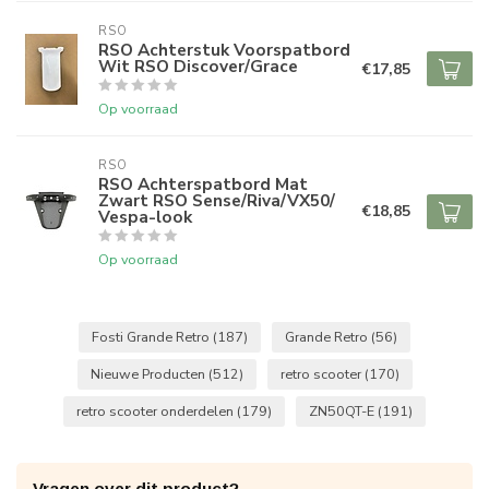
RSO
RSO Achterstuk Voorspatbord
Wit RSO Discover/Grace
€17,85
Op voorraad
RSO
RSO Achterspatbord Mat
Zwart RSO Sense/Riva/VX50/
€18,85
Vespa-look
Op voorraad
Fosti Grande Retro
(187)
Grande Retro
(56)
Nieuwe Producten
(512)
retro scooter
(170)
retro scooter onderdelen
(179)
ZN50QT-E
(191)
Vragen over dit product?