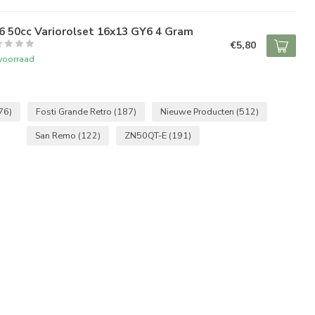
6 50cc Variorolset 16x13 GY6 4 Gram
€5,80
voorraad
76)
Fosti Grande Retro
(187)
Nieuwe Producten
(512)
San Remo
(122)
ZN50QT-E
(191)