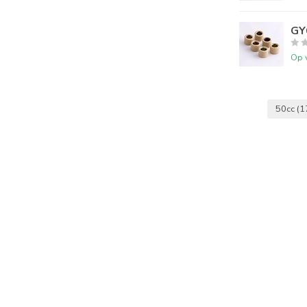
GY
Op 
50cc
(1