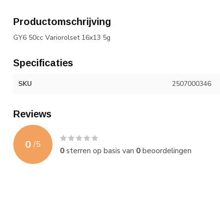
Productomschrijving
GY6 50cc Variorolset 16x13 5g
Specificaties
SKU
2507000346
Reviews
0
/
5
0
sterren op basis van
0
beoordelingen