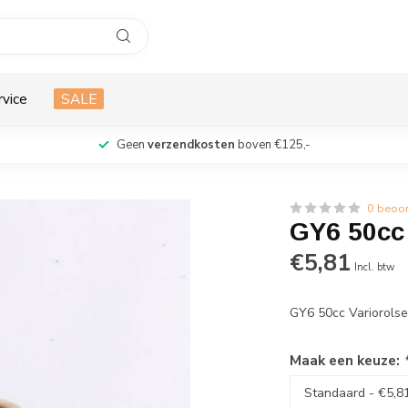
rvice
SALE
Geen
verzendkosten
boven €125,-
0 beoo
GY6 50cc 
€5,81
Incl. btw
GY6 50cc Variorols
Maak een keuze: