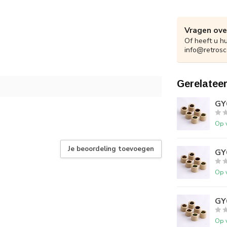
Vragen ove
Of heeft u h
info@retrosc
Gerelatee
GY6
Op 
Je beoordeling toevoegen
GY6
Op 
GY6
Op 