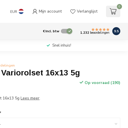
0
Mijn account
Verlanglijst
EUR
9.5
€
Incl. btw
1.232
beoordelingen
Snel inhuis!
rdelingen
Variorolset 16x13 5g
Op voorraad (190)
et 16x13 5g
Lees meer
.
*