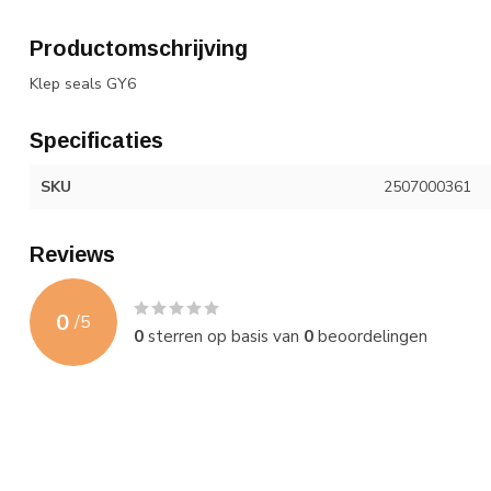
Productomschrijving
Klep seals GY6
Specificaties
SKU
2507000361
Reviews
0
/
5
0
sterren op basis van
0
beoordelingen