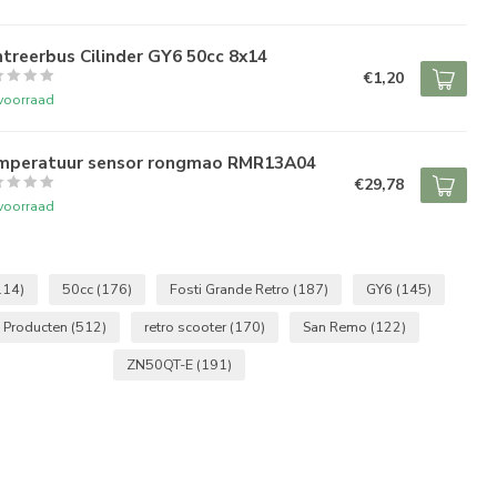
treerbus Cilinder GY6 50cc 8x14
€1,20
voorraad
mperatuur sensor rongmao RMR13A04
€29,78
voorraad
114)
50cc
(176)
Fosti Grande Retro
(187)
GY6
(145)
 Producten
(512)
retro scooter
(170)
San Remo
(122)
ZN50QT-E
(191)