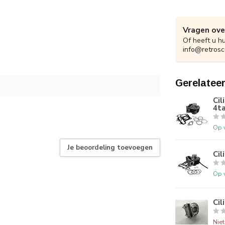
Vragen ove
Of heeft u h
info@retrosc
Gerelatee
Cil
4t
Op 
Je beoordeling toevoegen
Cil
Op 
Ci
Nie