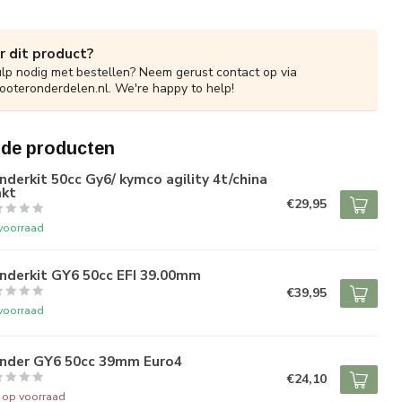
r dit product?
ulp nodig met bestellen? Neem gerust contact op via
ooteronderdelen.nl
. We're happy to help!
rde producten
inderkit 50cc Gy6/ kymco agility 4t/china
akt
€29,95
voorraad
inderkit GY6 50cc EFI 39.00mm
€39,95
voorraad
linder GY6 50cc 39mm Euro4
€24,10
t op voorraad