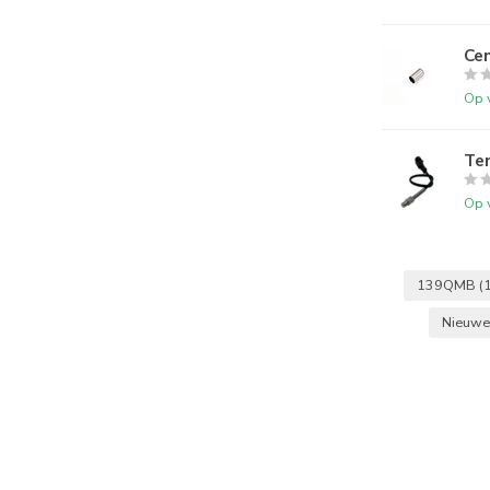
Cen
Op 
Te
Op 
139QMB
(
Nieuwe