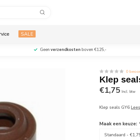
rvice
SALE
Geen
verzendkosten
boven €125,-
0 beoo
Klep sea
€1,75
Incl. btw
Klep seals GY6
Lee
Maak een keuze: