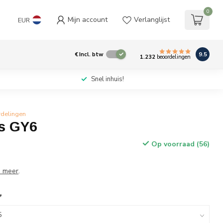
0
Mijn account
Verlanglijst
EUR
9.5
€
Incl. btw
1.232
beoordelingen
Snel inhuis!
rdelingen
ls GY6
Op voorraad (56)
s meer
.
*